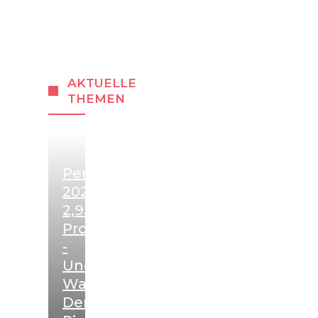
AKTUELLE
THEMEN
Pensionserhöhung
2027:
2,95
Prozent
-
Und
Warum
Der