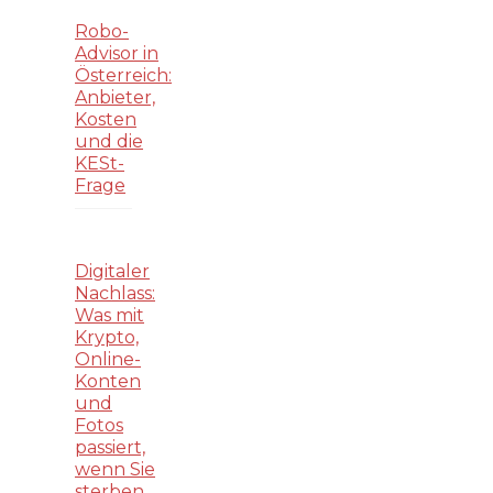
Robo-
Advisor in
Österreich:
Anbieter,
Kosten
und die
KESt-
Frage
Digitaler
Nachlass:
Was mit
Krypto,
Online-
Konten
und
Fotos
passiert,
wenn Sie
sterben