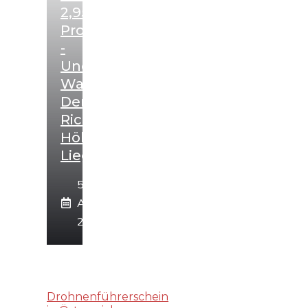
2,95
Prozent
-
Und
Warum
Der
Richtwert
Höher
Liegt
5.
August
2026
Drohnenführerschein