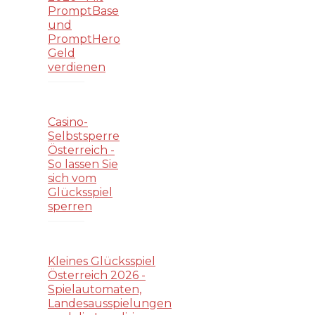
PromptBase
und
PromptHero
Geld
verdienen
Casino-
Selbstsperre
Österreich -
So lassen Sie
sich vom
Glücksspiel
sperren
Kleines Glücksspiel
Österreich 2026 -
Spielautomaten,
Landesausspielungen