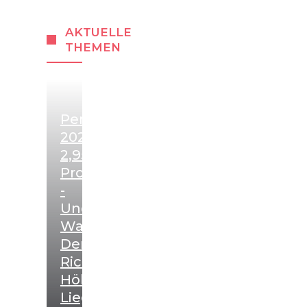
AKTUELLE
THEMEN
Pensionserhöhung
2027:
2,95
Prozent
-
Und
Warum
Der
Richtwert
Höher
Liegt