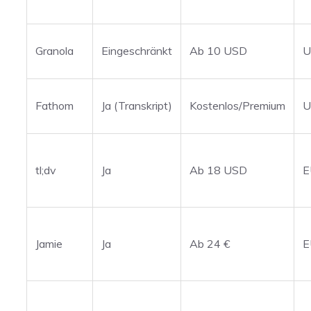
Granola
Eingeschränkt
Ab 10 USD
U
Fathom
Ja (Transkript)
Kostenlos/Premium
U
tl;dv
Ja
Ab 18 USD
E
Jamie
Ja
Ab 24 €
E