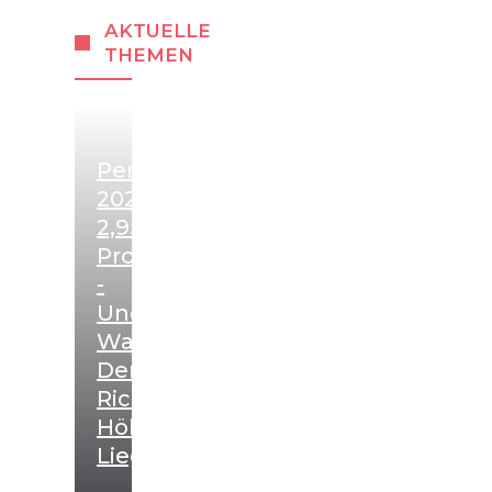
AKTUELLE
THEMEN
Pensionserhöhung
2027:
2,95
Prozent
-
Und
Warum
Der
Richtwert
Höher
Liegt