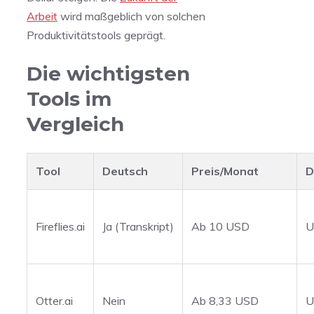
Arbeit
wird maßgeblich von solchen
Produktivitätstools geprägt.
Die wichtigsten
Tools im
Vergleich
Tool
Deutsch
Preis/Monat
D
Fireflies.ai
Ja (Transkript)
Ab 10 USD
U
Otter.ai
Nein
Ab 8,33 USD
U