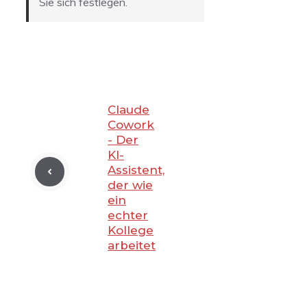
Sie sich festlegen.
Claude
Cowork
- Der
KI-
Assistent,
der wie
ein
echter
Kollege
arbeitet