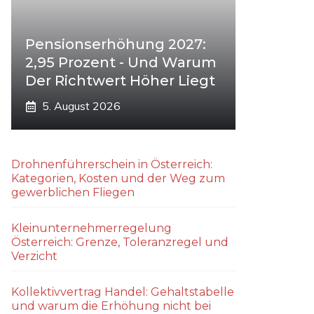
Pensionserhöhung 2027:
2,95 Prozent - Und Warum
Der Richtwert Höher Liegt
5. August 2026
Drohnenführerschein in Österreich:
Kategorien, Kosten und der Weg zum
gewerblichen Fliegen
Kleinunternehmerregelung
Österreich: Grenze, Toleranzregel und
Verzicht
Kollektivvertrag Handel: Gehaltstabelle
und warum die Erhöhung nicht bei