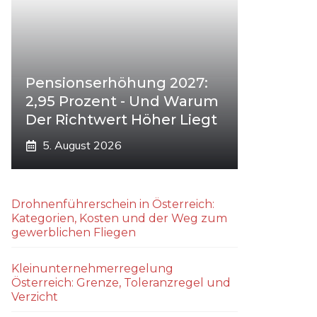
Pensionserhöhung 2027:
2,95 Prozent - Und Warum
Der Richtwert Höher Liegt
5. August 2026
Drohnenführerschein in Österreich:
Kategorien, Kosten und der Weg zum
gewerblichen Fliegen
Kleinunternehmerregelung
Österreich: Grenze, Toleranzregel und
Verzicht