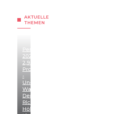
AKTUELLE
THEMEN
Pensionserhöhung
2027:
2,95
Prozent
-
Und
Warum
Der
Richtwert
Höher