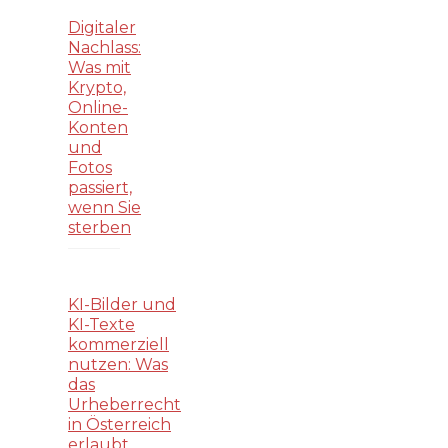
Digitaler
Nachlass:
Was mit
Krypto,
Online-
Konten
und
Fotos
passiert,
wenn Sie
sterben
KI-Bilder und
KI-Texte
kommerziell
nutzen: Was
das
Urheberrecht
in Österreich
erlaubt