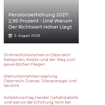
Pensionserhöhung 2027:
2,95 Prozent - Und Warum
Der Richtwert Höher Liegt
5. August 2026
Drohnenführerschein in Österreich:
Kategorien, Kosten und der Weg zum
gewerblichen Fliegen
Kleinunternehmerregelung
Österreich: Grenze, Toleranzregel und
Verzicht
Kollektivvertrag Handel: Gehaltstabelle
und warum die Erhöhung nicht bei